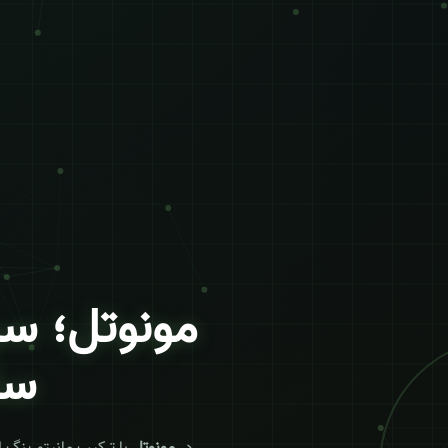
مونوتل؛ س
سا