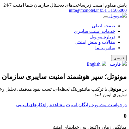
پایش مداوم امنیت زیرساخت‌های دیجیتال سازمان شما
امنیت 24/7
info@monotel.ir
051‑31505000
صفحه اصلی
خدمات امنیت سایبری
درباره مونوتل
مقالات و بینش امنیتی
تماس با ما
فارسی
فارسی
English
مونوتل؛ سپر هوشمند امنیت سایبری سازمان 
در
مونوتل
با ترکیب مانیتورینگ لحظه‌ای، تست نفوذ هدفمند، تحلیل ر
سایبری ایمن کنند.
درخواست مشاوره رایگان امنیت
مشاهده راهکارهای امنیتی
0
میانگین زمان واکنش به رخدادهای امنیتی