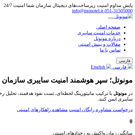
پایش مداوم امنیت زیرساخت‌های دیجیتال سازمان شما
امنیت 24/7
info@monotel.ir
051‑31505000
صفحه اصلی
خدمات امنیت سایبری
درباره مونوتل
مقالات و بینش امنیتی
تماس با ما
فارسی
فارسی
English
مونوتل؛ سپر هوشمند امنیت سایبری سازمان 
در
مونوتل
با ترکیب مانیتورینگ لحظه‌ای، تست نفوذ هدفمند، تحلیل ر
سایبری ایمن کنند.
درخواست مشاوره رایگان امنیت
مشاهده راهکارهای امنیتی
0
میانگین زمان واکنش به رخدادهای امنیتی