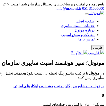
پایش مداوم امنیت زیرساخت‌های دیجیتال سازمان شما
امنیت 24/7
info@monotel.ir
051‑31505000
صفحه اصلی
خدمات امنیت سایبری
درباره مونوتل
مقالات و بینش امنیتی
تماس با ما
فارسی
فارسی
English
مونوتل؛ سپر هوشمند امنیت سایبری سازمان 
در
مونوتل
با ترکیب مانیتورینگ لحظه‌ای، تست نفوذ هدفمند، تحلیل ر
سایبری ایمن کنند.
درخواست مشاوره رایگان امنیت
مشاهده راهکارهای امنیتی
0
میانگین زمان واکنش به رخدادهای امنیتی