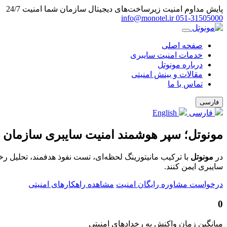
پایش مداوم امنیت زیرساخت‌های دیجیتال سازمان شما
امنیت 24/7
info@monotel.ir
051‑31505000
صفحه اصلی
خدمات امنیت سایبری
درباره مونوتل
مقالات و بینش امنیتی
تماس با ما
فارسی
فارسی
English
مونوتل؛ سپر هوشمند امنیت سایبری سازمان 
در
مونوتل
با ترکیب مانیتورینگ لحظه‌ای، تست نفوذ هدفمند، تحلیل ر
سایبری ایمن کنند.
درخواست مشاوره رایگان امنیت
مشاهده راهکارهای امنیتی
0
میانگین زمان واکنش به رخدادهای امنیتی