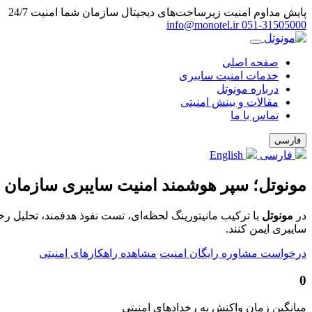
پایش مداوم امنیت زیرساخت‌های دیجیتال سازمان شما
امنیت 24/7
info@monotel.ir
051‑31505000
صفحه اصلی
خدمات امنیت سایبری
درباره مونوتل
مقالات و بینش امنیتی
تماس با ما
فارسی
فارسی
English
مونوتل؛ سپر هوشمند امنیت سایبری سازمان 
در
مونوتل
با ترکیب مانیتورینگ لحظه‌ای، تست نفوذ هدفمند، تحلیل ر
سایبری ایمن کنند.
درخواست مشاوره رایگان امنیت
مشاهده راهکارهای امنیتی
0
میانگین زمان واکنش به رخدادهای امنیتی