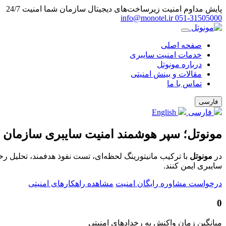
پایش مداوم امنیت زیرساخت‌های دیجیتال سازمان شما
امنیت 24/7
info@monotel.ir
051‑31505000
صفحه اصلی
خدمات امنیت سایبری
درباره مونوتل
مقالات و بینش امنیتی
تماس با ما
فارسی
فارسی
English
مونوتل؛ سپر هوشمند امنیت سایبری سازمان 
در
مونوتل
با ترکیب مانیتورینگ لحظه‌ای، تست نفوذ هدفمند، تحلیل ر
سایبری ایمن کنند.
درخواست مشاوره رایگان امنیت
مشاهده راهکارهای امنیتی
0
میانگین زمان واکنش به رخدادهای امنیتی