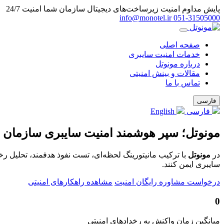
پایش مداوم امنیت زیرساخت‌های دیجیتال سازمان شما
امنیت 24/7
info@monotel.ir
051‑31505000
صفحه اصلی
خدمات امنیت سایبری
درباره مونوتل
مقالات و بینش امنیتی
تماس با ما
فارسی
فارسی
English
مونوتل؛ سپر هوشمند امنیت سایبری سازمان 
در
مونوتل
با ترکیب مانیتورینگ لحظه‌ای، تست نفوذ هدفمند، تحلیل ر
سایبری ایمن کنند.
درخواست مشاوره رایگان امنیت
مشاهده راهکارهای امنیتی
0
میانگین زمان واکنش به رخدادهای امنیتی