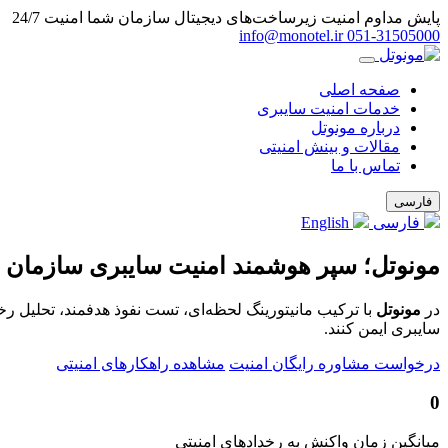
پایش مداوم امنیت زیرساخت‌های دیجیتال سازمان شما
امنیت 24/7
info@monotel.ir
051‑31505000
صفحه اصلی
خدمات امنیت سایبری
درباره مونوتل
مقالات و بینش امنیتی
تماس با ما
فارسی
فارسی
English
مونوتل؛ سپر هوشمند امنیت سایبری سازمان 
در
مونوتل
با ترکیب مانیتورینگ لحظه‌ای، تست نفوذ هدفمند، تحلیل ر
سایبری ایمن کنند.
درخواست مشاوره رایگان امنیت
مشاهده راهکارهای امنیتی
0
میانگین زمان واکنش به رخدادهای امنیتی