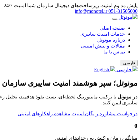
پایش مداوم امنیت زیرساخت‌های دیجیتال سازمان شما
امنیت 24/7
info@monotel.ir
051‑31505000
صفحه اصلی
خدمات امنیت سایبری
درباره مونوتل
مقالات و بینش امنیتی
تماس با ما
فارسی
فارسی
English
مونوتل؛ سپر هوشمند امنیت سایبری سازمان 
در
مونوتل
با ترکیب مانیتورینگ لحظه‌ای، تست نفوذ هدفمند، تحلیل ر
سایبری ایمن کنند.
درخواست مشاوره رایگان امنیت
مشاهده راهکارهای امنیتی
0
میانگین زمان واکنش به رخدادهای امنیتی