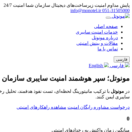
پایش مداوم امنیت زیرساخت‌های دیجیتال سازمان شما
امنیت 24/7
info@monotel.ir
051‑31505000
صفحه اصلی
خدمات امنیت سایبری
درباره مونوتل
مقالات و بینش امنیتی
تماس با ما
فارسی
فارسی
English
مونوتل؛ سپر هوشمند امنیت سایبری سازمان 
در
مونوتل
با ترکیب مانیتورینگ لحظه‌ای، تست نفوذ هدفمند، تحلیل ر
سایبری ایمن کنند.
درخواست مشاوره رایگان امنیت
مشاهده راهکارهای امنیتی
0
میانگین زمان واکنش به رخدادهای امنیتی