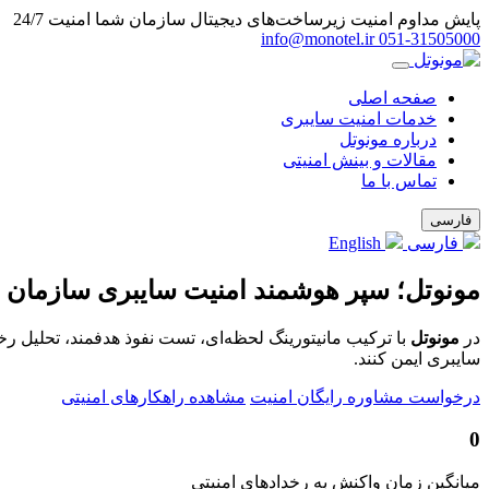
پایش مداوم امنیت زیرساخت‌های دیجیتال سازمان شما
امنیت 24/7
info@monotel.ir
051‑31505000
صفحه اصلی
خدمات امنیت سایبری
درباره مونوتل
مقالات و بینش امنیتی
تماس با ما
فارسی
فارسی
English
مونوتل؛ سپر هوشمند امنیت سایبری سازمان 
در
مونوتل
با ترکیب مانیتورینگ لحظه‌ای، تست نفوذ هدفمند، تحلیل ر
سایبری ایمن کنند.
درخواست مشاوره رایگان امنیت
مشاهده راهکارهای امنیتی
0
میانگین زمان واکنش به رخدادهای امنیتی