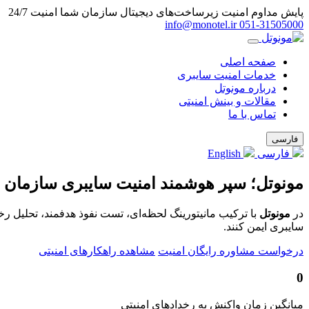
پایش مداوم امنیت زیرساخت‌های دیجیتال سازمان شما
امنیت 24/7
info@monotel.ir
051‑31505000
صفحه اصلی
خدمات امنیت سایبری
درباره مونوتل
مقالات و بینش امنیتی
تماس با ما
فارسی
فارسی
English
مونوتل؛ سپر هوشمند امنیت سایبری سازمان 
در
مونوتل
با ترکیب مانیتورینگ لحظه‌ای، تست نفوذ هدفمند، تحلیل ر
سایبری ایمن کنند.
درخواست مشاوره رایگان امنیت
مشاهده راهکارهای امنیتی
0
میانگین زمان واکنش به رخدادهای امنیتی